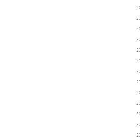
に
疲
2
な
れ、
り
2
出
ま
2
て
す
ま
2
せ
2
ん
2
か？
2
2
2
2
2
2
2