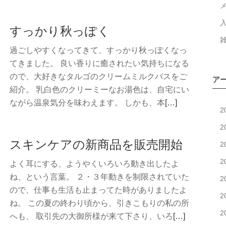
き
を
すっかり秋っぽく
読
む
過ごしやすくなってきて、すっかり秋っぽくなっ
秋
てきました。 良い香りに癒されたい気持ちになる
の
ので、大好きなタルゴのクリームミルクバスをご
ア
向
紹介。 乳白色のクリーミーなお湯色は、自宅にい
け
続
ながら温泉気分を味わえます。 しかも、本
[…]
て
2
き
の
2
を
ス
スキンケアの新商品を販売開始
読
2
キ
む
ン
2
よく耳にする、ようやくいろいろ動き出したよ
す
ケ
ね、という言葉。 ２・３年動きを制限されていた
2
っ
ア
ので、仕事も生活も止まってた時がありましたよ
か
2
ね。 この夏の終わり頃から、引きこもりの私の所
り
2
続
へも、 取引先の大御所様が来て下さり、いろ
[…]
秋