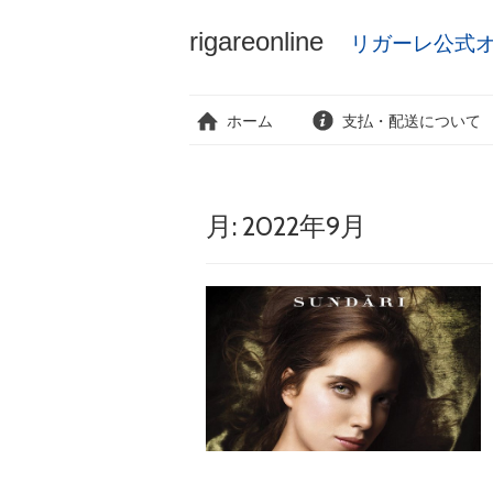
rigareonline
リガーレ公式
コ
ン
テ
ホーム
支払・配送について
ン
ツ
へ
ス
キ
月:
2022年9月
ッ
プ