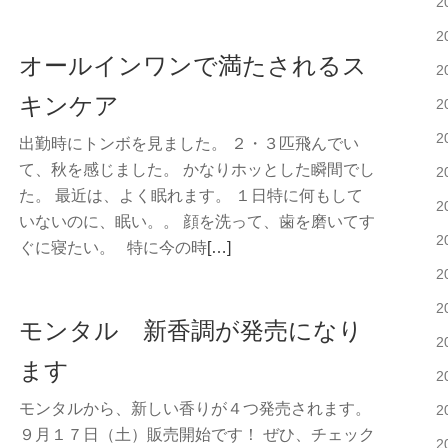
2
き
香
を
2
調
オールインワンで満たされるス
読
の
2
む
紹
キンケア
2
モ
介
ン
2
出勤時にトンボを見ました。 ２・３匹飛んでい
No2
タ
て、秋を感じました。 かなりホッとした瞬間でし
2
ル
た。 最近は、よく眠れます。 １日特に何もして
2
新
いないのに、眠い。。 顔を洗って、歯を磨いてす
2
香
続
ぐに寝たい。 特に今の時
[…]
調
き
2
の
を
2
ご
モンタル 新香調が発売になり
読
2
紹
む
ます
介
オ
2
No1
ー
モンタルから、新しい香りが４つ発売されます。
2
ル
９月１７日（土）販売開始です！ ぜひ、チェック
2