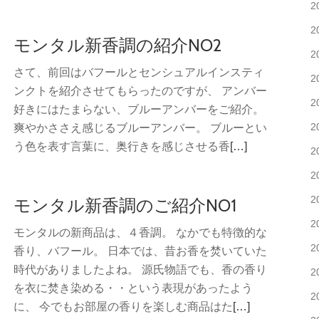
き
2
っ
を
ぽ
2
モンタル新香調の紹介NO2
読
く
2
む
さて、前回はバフールとセンシュアルインスティ
ス
2
ンクトを紹介させてもらったのですが、 アンバー
キ
2
好きにはたまらない、ブルーアンバーをご紹介。
ン
2
爽やかささえ感じるブルーアンバー。 ブルーとい
ケ
続
う色を表す言葉に、奥行きを感じさせる香
[…]
2
ア
き
の
2
を
新
2
モンタル新香調のご紹介NO1
読
商
む
2
品
モンタルの新商品は、４香調。 なかでも特徴的な
モ
を
2
香り、バフール。 日本では、昔お香を焚いていた
ン
販
時代がありましたよね。 源氏物語でも、香の香り
2
タ
売
を衣に焚き染める・・という表現があったよう
ル
2
開
続
に、 今でもお部屋の香りを楽しむ商品はた
[…]
新
始