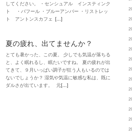
イ
してください。 ・センシュアル インスティンク
2
ン
ト ・バフール ・ブルーアンバー ・リストレッ
ワ
続
ト アントンスカフェ
[…]
2
ン
き
2
で
を
2
満
夏の疲れ、出てませんか？
読
た
2
む
とても暑かった、この夏。 少しでも気温が落ちる
さ
モ
2
と、よく眠れるし、眠たいですね。 夏の疲れが出
れ
ン
2
てきて、９月いっぱい調子が狂う人もいるのでは
る
タ
ないでしょうか？ 湿気や気温に敏感な私は、既に
ス
2
ル
続
ダルさが出ています。 元
[…]
キ
新
2
き
ン
香
2
を
ケ
調
読
ア
2
が
む
発
2
夏
売
2
の