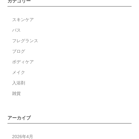
カテゴリー
始
の
スキンケア
配
送
バス
の
フレグランス
お
ブログ
知
ら
ボディケア
せ
メイク
入浴剤
雑貨
アーカイブ
2026年4月