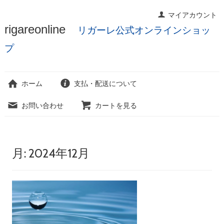
マイアカウント
コ
rigareonline
リガーレ公式オンラインショッ
ン
テ
プ
ン
ツ
へ
ホーム
支払・配送について
ス
キ
お問い合わせ
カートを見る
ッ
プ
月:
2024年12月