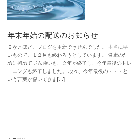
年末年始の配送のお知らせ
２か月ほど、ブログを更新できせんでした。 本当に早
いもので、１２月も終わろうとしています。 健康のた
めに初めてジム通いも、２年が終了し、今年最後のトレ
ーニングも終了しました。 段々、今年最後の・・・と
続
いう言葉が響いてきま
[…]
き
を
読
む
年
末
年