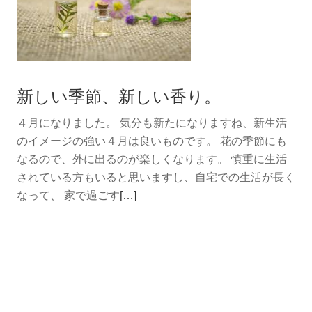
ア
ロ
マ
香
る、
新しい季節、新しい香り。
消
臭
４月になりました。 気分も新たになりますね、新生活
抗
のイメージの強い４月は良いものです。 花の季節にも
菌
なるので、外に出るのが楽しくなります。 慎重に生活
ミ
されている方もいると思いますし、自宅での生活が長く
ス
続
なって、 家で過ごす
[…]
ト
き
を
読
む
新
し