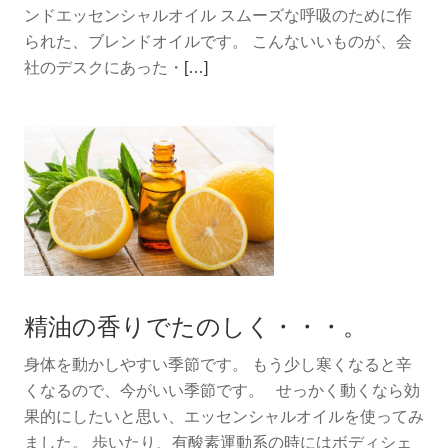
度
ンドエッセンシャルオイル スムーズな呼吸のために作
られた、ブレンドオイルです。 こんないいものが、会
続
社のデスクにあった・
[…]
き
を
読
む
さ
わ
や
か
な
精油の香りでたのしく・・・。
ア
ロ
身体を動かしやすい季節です。 もう少し寒くなると辛
マ
くなるので、今がいい季節です。 せっかく動くなら効
果的にしたいと思い、エッセンシャルオイルを使ってみ
ました。 歩いたり、有酸素運動系の時にはボディシェ