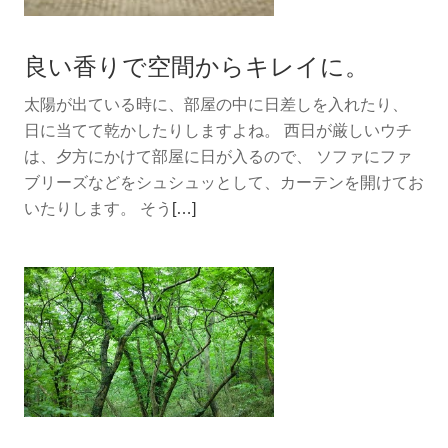
り
し
良い香りで空間からキレイに。
た
い
太陽が出ている時に、部屋の中に日差しを入れたり、
時
日に当てて乾かしたりしますよね。 西日が厳しいウチ
は、夕方にかけて部屋に日が入るので、 ソファにファ
ブリーズなどをシュシュッとして、カーテンを開けてお
続
いたりします。 そう
[…]
き
を
読
む
良
い
香
り
で