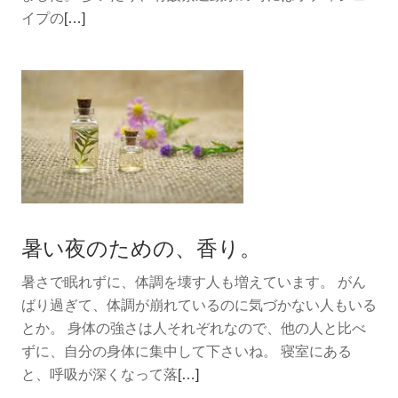
続
イプの
[…]
き
を
読
む
精
油
の
香
り
暑い夜のための、香り。
で
た
暑さで眠れずに、体調を壊す人も増えています。 がん
の
ばり過ぎて、体調が崩れているのに気づかない人もいる
し
とか。 身体の強さは人それぞれなので、他の人と比べ
く・・・。
ずに、自分の身体に集中して下さいね。 寝室にある
続
と、呼吸が深くなって落
[…]
き