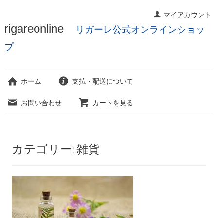
マイアカウント
コ
rigareonline
リガーレ公式オンラインショッ
ン
テ
プ
ン
ツ
へ
ホーム
支払・配送について
ス
キ
お問い合わせ
カートを見る
ッ
プ
カテゴリー:
雑貨