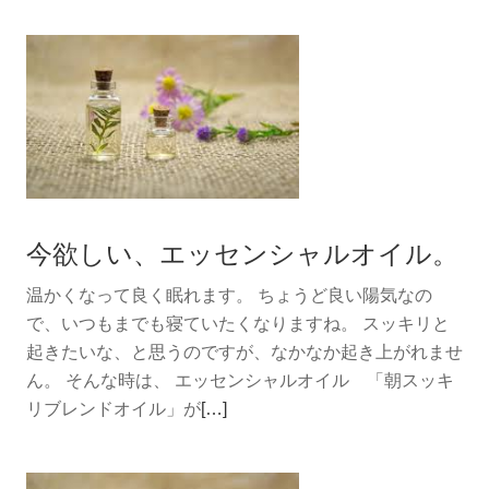
を
読
む
暑
い
夜
の
た
今欲しい、エッセンシャルオイル。
め
の、
温かくなって良く眠れます。 ちょうど良い陽気なの
香
で、いつもまでも寝ていたくなりますね。 スッキリと
り。
起きたいな、と思うのですが、なかなか起き上がれませ
ん。 そんな時は、 エッセンシャルオイル 「朝スッキ
続
リブレンドオイル」が
[…]
き
を