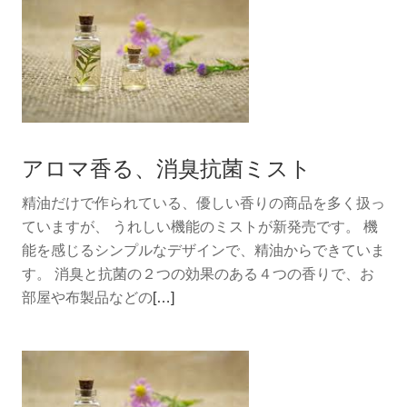
読
む
今
欲
し
い、
エ
アロマ香る、消臭抗菌ミスト
ッ
セ
精油だけで作られている、優しい香りの商品を多く扱っ
ン
ていますが、 うれしい機能のミストが新発売です。 機
シ
能を感じるシンプルなデザインで、精油からできていま
ャ
す。 消臭と抗菌の２つの効果のある４つの香りで、お
ル
続
部屋や布製品などの
[…]
オ
き
イ
を
ル。
読
む