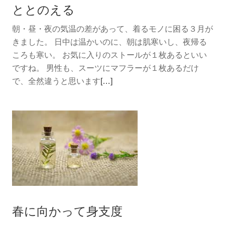
ととのえる
空
間
朝・昼・夜の気温の差があって、着るモノに困る３月が
か
きました。 日中は温かいのに、朝は肌寒いし、夜帰る
ら
ころも寒い。 お気に入りのストールが１枚あるといい
キ
ですね。 男性も、スーツにマフラーが１枚あるだけ
レ
続
で、全然違うと思います
[…]
イ
き
に。
を
読
む
と
と
の
え
る
春に向かって身支度