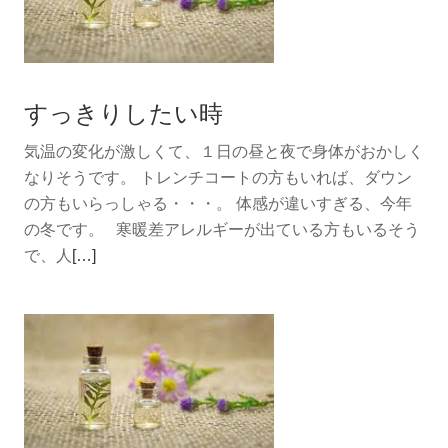
すっきりしたい時
気温の変化が激しくて、１日の昼と夜で身体がおかしく
なりそうです。 トレンチコートの方もいれば、ダウン
の方もいらっしゃる・・・。 体感が違いすぎる、今年
の冬です。 寒暖差アレルギーが出ている方もいるそう
続
で、人
[…]
き
を
読
む
す
っ
き