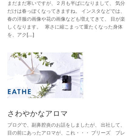
まだまだ寒いですが、２月も半ばになりまして、 気分
だけは春っぽくなってきますね。 インスタなどでは、
春の洋服の画像や花の画像なども増えてきて、 目が楽
しくなります。 寒さに縮こまって重たくなった身体
続
を、アク
[…]
き
を
読
む
春
に
向
か
っ
さわやかなアロマ
て
身
ブログで、副鼻腔炎のお話をしましたが、 出社して、
支
目の前にあったアロマが、これ・・・ ブリーズ ブレ