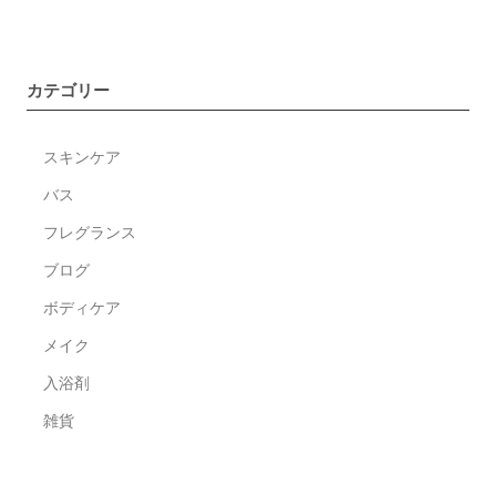
明
け
ま
カテゴリー
し
て
スキンケア
お
め
バス
で
フレグランス
と
ブログ
う
ご
ボディケア
ざ
メイク
い
入浴剤
ま
す。
雑貨