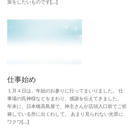
続
策をしたいものです
[…]
き
を
読
む
時
短
ス
キ
ン
仕事始め
ケ
ア
１月４日は、年始のお参りに行ってまいりました。 仕
事場の氏神様などをまわり、感謝を伝えてきました。
年末に、日本橋高島屋で、神主さんが店頭入口前でご祈
祷している所に出くわして、 あまり見られない光景に
続
ワクワ
[…]
き