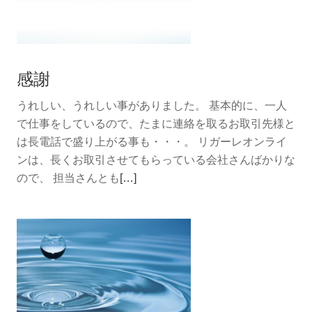
感謝
うれしい、うれしい事がありました。 基本的に、一人
で仕事をしているので、たまに連絡を取るお取引先様と
は長電話で盛り上がる事も・・・。 リガーレオンライ
ンは、長くお取引させてもらっている会社さんばかりな
続
ので、 担当さんとも
[…]
き
を
読
む
感
謝