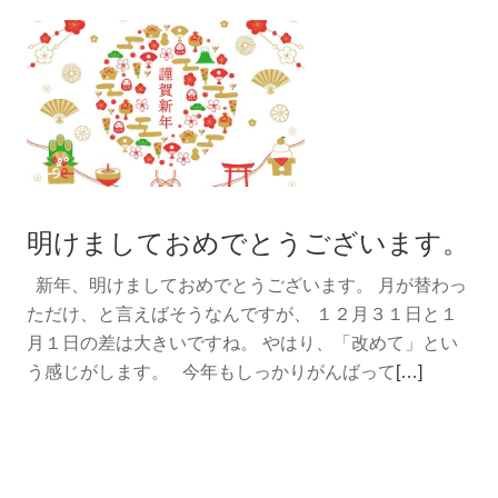
を
読
む
仕
事
始
め
明けましておめでとうございます。
新年、明けましておめでとうございます。 月が替わっ
ただけ、と言えばそうなんですが、 １２月３１日と１
月１日の差は大きいですね。 やはり、「改めて」とい
続
う感じがします。 今年もしっかりがんばって
[…]
き
を
読
む