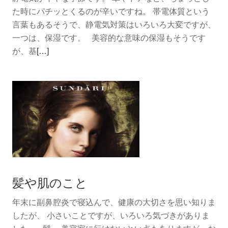
ア
た時にパチッとくるのが辛いですね。 帯電体質という
言葉もあるそうで、静電気対策はいろいろ大変ですが、
一つは、保湿です。 美容的な意味の保湿もそうです
続
が、基
[…]
き
を
読
む
静
電
気
対
策
髪や肌のこと
年末に副鼻腔炎で寝込んで、健康の大切さを思い知りま
したが、 小さいことですが、いろいろ気づきがありま