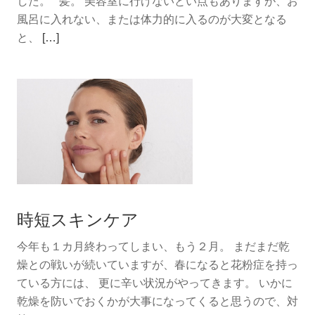
した。 髪。 美容室に行けないとい点もありますが、お
風呂に入れない、または体力的に入るのが大変となる
続
と、
[…]
き
を
読
む
髪
や
肌
の
こ
時短スキンケア
と
今年も１カ月終わってしまい、もう２月。 まだまだ乾
燥との戦いが続いていますが、春になると花粉症を持っ
ている方には、 更に辛い状況がやってきます。 いかに
乾燥を防いでおくかが大事になってくると思うので、対