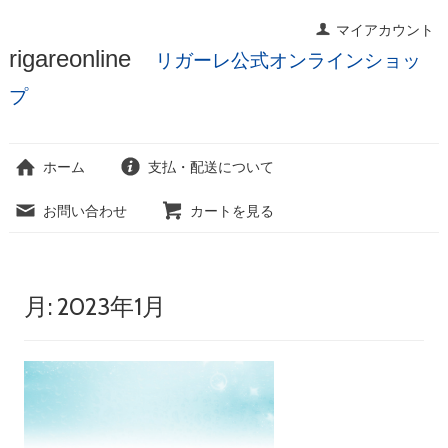
マイアカウント
コ
rigareonline
リガーレ公式オンラインショッ
ン
テ
プ
ン
ツ
へ
ホーム
支払・配送について
ス
キ
お問い合わせ
カートを見る
ッ
プ
月:
2023年1月