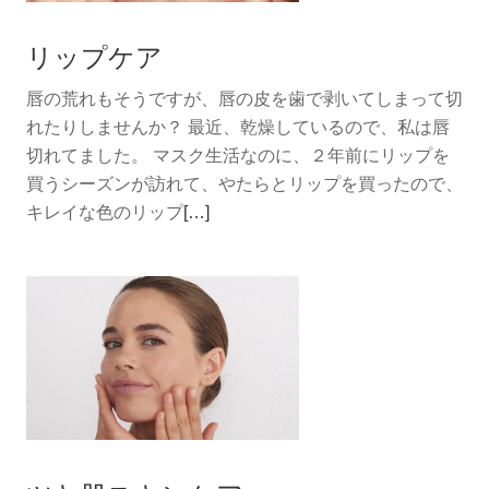
月
モ
リップケア
ン
タ
唇の荒れもそうですが、唇の皮を歯で剥いてしまって切
ル
れたりしませんか？ 最近、乾燥しているので、私は唇
オ
切れてました。 マスク生活なのに、２年前にリップを
ス
買うシーズンが訪れて、やたらとリップを買ったので、
ス
続
キレイな色のリップ
[…]
メ
き
の
を
香
読
り
む
リ
ッ
プ
ケ
ア