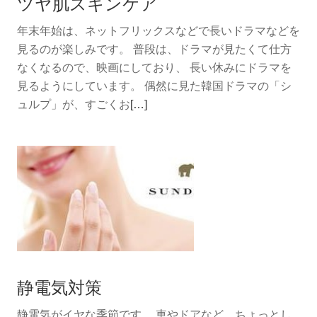
ツヤ肌スキンケア
年末年始は、ネットフリックスなどで長いドラマなどを
見るのが楽しみです。 普段は、ドラマが見たくて仕方
なくなるので、映画にしており、 長い休みにドラマを
見るようにしています。 偶然に見た韓国ドラマの「シ
続
ュルプ」が、すごくお
[…]
き
を
読
む
ツ
ヤ
肌
ス
キ
静電気対策
ン
ケ
静電気がイヤな季節です。 車やドアなど、ちょっとし