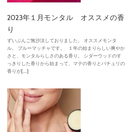
扱
い
2023年１月モンタル オススメの香
品
以
り
外
ずいぶんご無沙汰しておりました。 オススメモンタ
＞
ル。 ブルーマッチャです。 １年の始まりらしい爽やか
使
さと、モンタルらしさのある香り。 シダーウッドのす
っ
っきりした香りから始まって、マテの香りとパチュリの
て
続
香りが
[…]
み
き
て
を
良
読
か
む
っ
2023
た
年
商
１
品