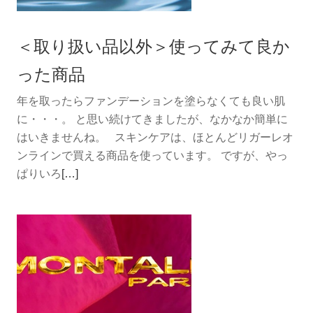
＜取り扱い品以外＞使ってみて良か
った商品
年を取ったらファンデーションを塗らなくても良い肌
に・・・。 と思い続けてきましたが、なかなか簡単に
はいきませんね。 スキンケアは、ほとんどリガーレオ
ンラインで買える商品を使っています。 ですが、やっ
続
ぱりいろ
[…]
き
を
読
む
＜
取
り