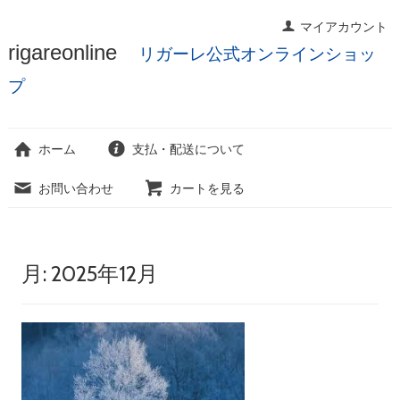
マイアカウント
コ
rigareonline
リガーレ公式オンラインショッ
ン
テ
プ
ン
ツ
へ
ホーム
支払・配送について
ス
キ
お問い合わせ
カートを見る
ッ
プ
月:
2025年12月