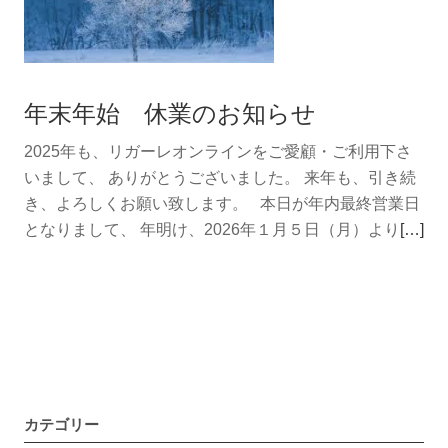
年末年始 休業のお知らせ
2025年も、リガーレオンラインをご愛顧・ご利用下さ
いまして、 ありがとうございました。 来年も、引き続
き、よろしくお願い致します。 本日が年内最終営業日
続
となりまして、 年明け、2026年１月５日（月）より
[…]
き
を
読
む
年
末
年
カテゴリー
始