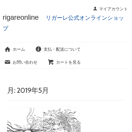
マイアカウント
コ
rigareonline
リガーレ公式オンラインショッ
ン
テ
プ
ン
ツ
へ
ホーム
支払・配送について
ス
キ
お問い合わせ
カートを見る
ッ
プ
月:
2019年5月