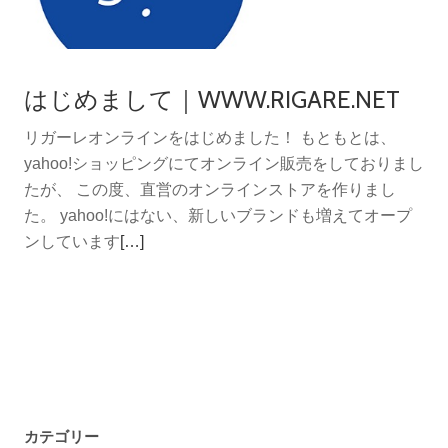
扱
ー
い
ボ
ブ
ロ
はじめまして｜WWW.RIGARE.NET
ラ
ジ
ン
ー
リガーレオンラインをはじめました！ もともとは、
ド
yahoo!ショッピングにてオンライン販売をしておりまし
紹
たが、 この度、直営のオンラインストアを作りまし
介
た。 yahoo!にはない、新しいブランドも増えてオープ
No1
続
ンしています
[…]
｜
き
www.rigare.net
を
読
む
は
じ
め
カテゴリー