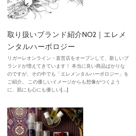
取り扱いブランド紹介NO2｜エレメ
ンタルハーボロジー
リガーレオンライン・直営店をオープンして、新しいブ
ランドが増えてきています！ 本当に良い商品ばかりな
のですが、その中でも「エレメンタルハーボロジー」を
ご紹介。 この優しいイメージからも想像がつくよう
続
に、肌にも心にも優しい
[…]
き
を
読
む
取