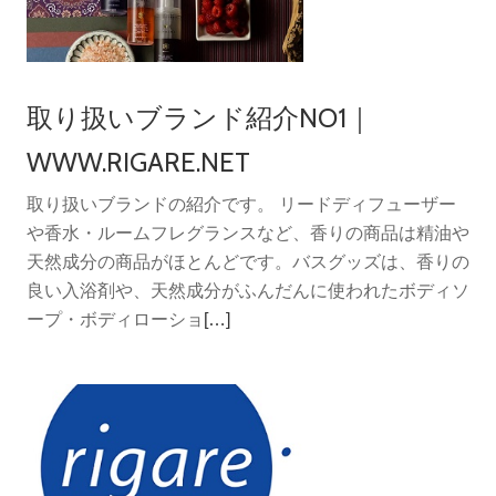
り
扱
い
ブ
取り扱いブランド紹介NO1｜
ラ
ン
WWW.RIGARE.NET
ド
取り扱いブランドの紹介です。 リードディフューザー
紹
や香水・ルームフレグランスなど、香りの商品は精油や
介
天然成分の商品がほとんどです。バスグッズは、香りの
No2
良い入浴剤や、天然成分がふんだんに使われたボディソ
｜
続
ープ・ボディローショ
[…]
エ
き
レ
を
メ
読
ン
む
タ
取
ル
り
ハ