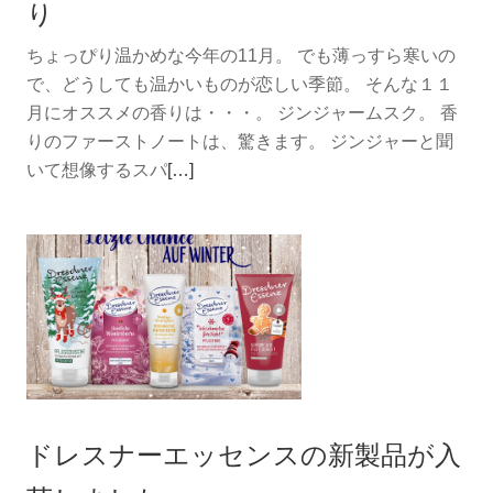
り
燥
ちょっぴり温かめな今年の11月。 でも薄っすら寒いの
知
で、どうしても温かいものが恋しい季節。 そんな１１
ら
月にオススメの香りは・・・。 ジンジャームスク。 香
ず。
りのファーストノートは、驚きます。 ジンジャーと聞
続
いて想像するスパ
[…]
き
を
読
む
モ
ン
タ
ル
2021
ドレスナーエッセンスの新製品が入
年
11