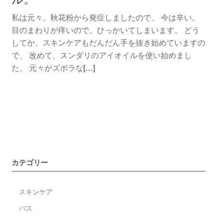
セ
私は元々、秋花粉から発症しましたので、 今は辛い。
ン
目のまわりが痒いので、ひっかいてしまいます。 どう
ス
してか、スキンケアもだんだん手を抜き始めていますの
の
で、 改めて、スンダリのアイオイルを使い始めまし
新
続
た。 元々がズボラな
製
[…]
き
品
を
が
読
入
む
荷
や
し
っ
ま
ぱ
し
カテゴリー
り
た
必
スキンケア
要！
と
バス