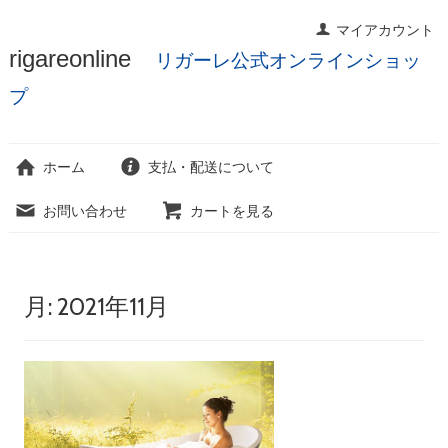
マイアカウント
コ
rigareonline
リガーレ公式オンラインショッ
ン
テ
プ
ン
ツ
へ
ホーム
支払・配送について
ス
キ
お問い合わせ
カートを見る
ッ
プ
月:
2021年11月