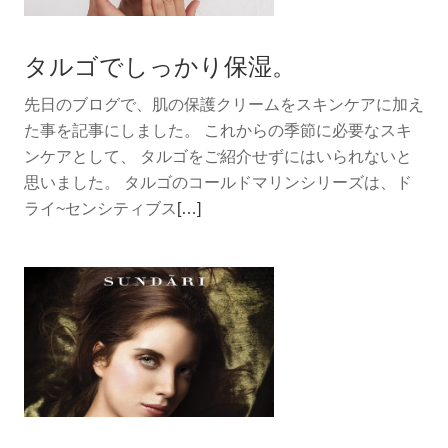
た
い
タルゴでしっかり保湿。
を
叶
先日のブログで、肌の保護クリームをスキンケアに加え
え
た事を記事にしました。 これからの季節に必要なスキ
る
ンケアとして、 タルゴをご紹介せずにはいられないと
イ
思いました。 タルゴのコールドマリンシリーズは、ド
ン
続
ライ~センシティブス
[…]
ス
き
タ
を
読
む
タ
ル
ゴ
で
し