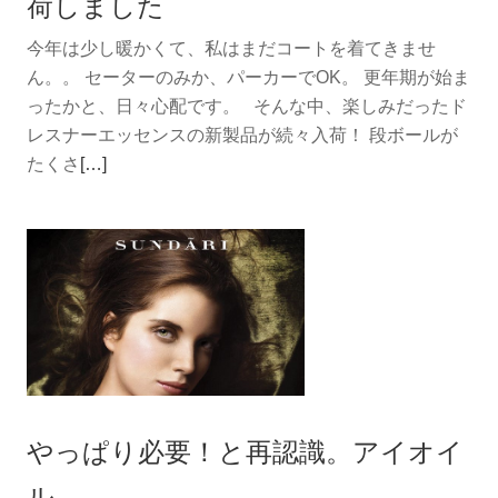
荷しました
月
今年は少し暖かくて、私はまだコートを着てきませ
オ
ん。。 セーターのみか、パーカーでOK。 更年期が始ま
ス
ったかと、日々心配です。 そんな中、楽しみだったド
ス
レスナーエッセンスの新製品が続々入荷！ 段ボールが
メ
続
たくさ
[…]
の
き
香
を
り
読
む
ド
レ
ス
ナ
ー
やっぱり必要！と再認識。アイオイ
エ
ッ
ル。