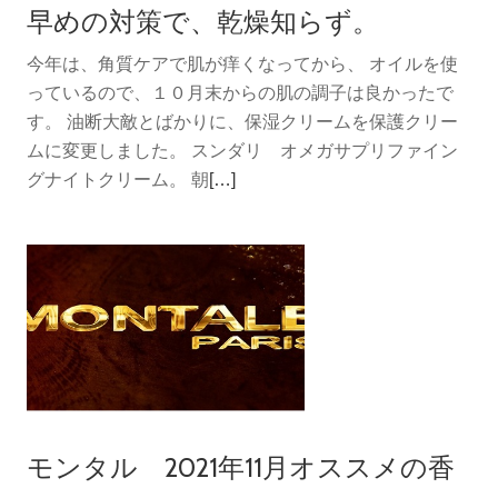
早めの対策で、乾燥知らず。
っ
か
今年は、角質ケアで肌が痒くなってから、 オイルを使
り
っているので、１０月末からの肌の調子は良かったで
保
す。 油断大敵とばかりに、保湿クリームを保護クリー
湿。
ムに変更しました。 スンダリ オメガサプリファイン
続
グナイトクリーム。 朝
[…]
き
を
読
む
早
め
の
対
策
モンタル 2021年11月オススメの香
で、
乾