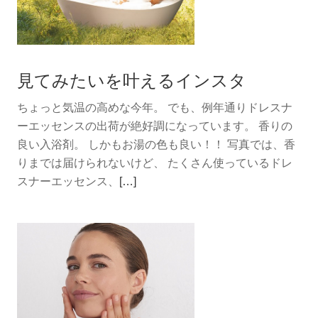
見てみたいを叶えるインスタ
ちょっと気温の高めな今年。 でも、例年通りドレスナ
ーエッセンスの出荷が絶好調になっています。 香りの
良い入浴剤。 しかもお湯の色も良い！！ 写真では、香
りまでは届けられないけど、 たくさん使っているドレ
続
スナーエッセンス、
[…]
き
を
読
む
見
て
み