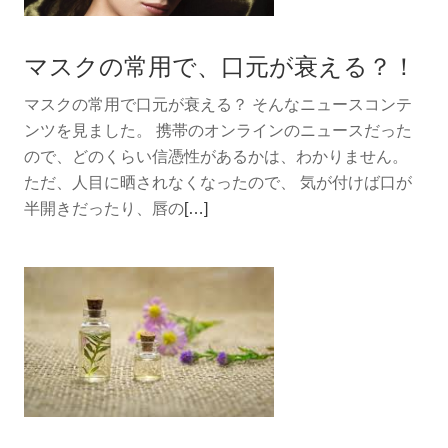
過
ご
マスクの常用で、口元が衰える？！
す
時
マスクの常用で口元が衰える？ そんなニュースコンテ
間
ンツを見ました。 携帯のオンラインのニュースだった
を
ので、どのくらい信憑性があるかは、わかりません。
豊
ただ、人目に晒されなくなったので、 気が付けば口が
か
続
半開きだったり、唇の
[…]
に・・・。
き
を
読
む
マ
ス
ク
の
常