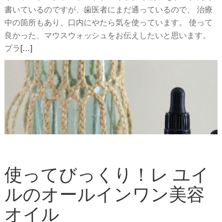
書いているのですが、歯医者にまだ通っているので、 治療
中の箇所もあり、口内にやたら気を使っています。 使って
良かった、マウスウォッシュをお伝えしたいと思います。
続
プラ
[…]
き
を
読
む
使
っ
て
ま
す！
使ってびっくり！レ ユイ
ラ
ルのオールインワン美容
ブ
バ
オイル
イ