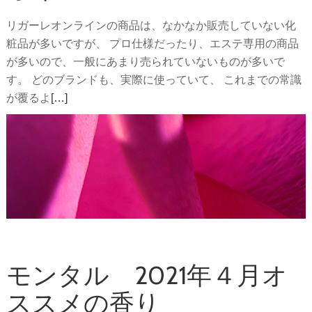
ト。
リガーレオンラインの商品は、なかなか販売していない化
粧品が多いですが、 プロ仕様だったり、エステ専用の商品
が多いので、一般にあまり売られていないものが多いで
す。 どのブランドも、実際に使っていて、 これまでの常識
続
が覆るよ
[…]
き
を
読
む
使
っ
て
び
っ
モンタル 2021年４月オ
く
ススメの香り
り！