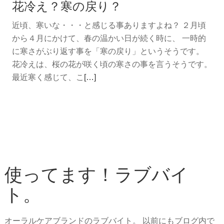
花冷え？寒の戻り？
っ
て
近頃、寒いな・・・と感じる事ありますよね？ ２月頃
モ
から４月にかけて、春の温かい日が続く時に、 一時的
ヤ
に寒さがぶり返す事を「寒の戻り」というそうです。
モ
花冷えは、桜の花が咲く頃の寒さの事を言うそうです。
ヤ・・・
続
最近寒く感じて、こ
[…]
す
き
っ
を
き
読
り
む
で
花
き
冷
る
使ってます！ラブバイ
え？
香
寒
ト。
り。
の
戻
り？
オーラルケアブランドのラブバイト。 以前にもブログ内で