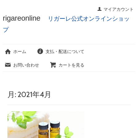
マイアカウント
コ
rigareonline
リガーレ公式オンラインショッ
ン
テ
プ
ン
ツ
へ
ホーム
支払・配送について
ス
キ
お問い合わせ
カートを見る
ッ
プ
月:
2021年4月