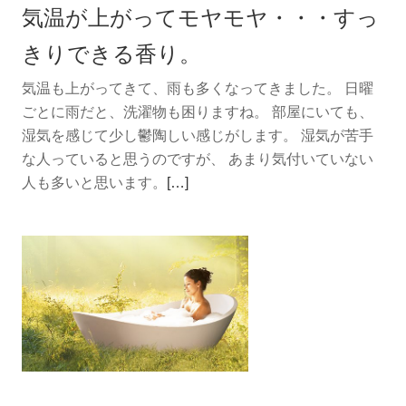
気温が上がってモヤモヤ・・・すっ
用
で、
きりできる香り。
口
気温も上がってきて、雨も多くなってきました。 日曜
元
ごとに雨だと、洗濯物も困りますね。 部屋にいても、
が
湿気を感じて少し鬱陶しい感じがします。 湿気が苦手
衰
な人っていると思うのですが、 あまり気付いていない
え
続
人も多いと思います。
る？！
[…]
き
を
読
む
気
温
が
上
が