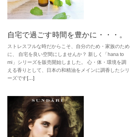
自宅で過ごす時間を豊かに・・・。
ストレスフルな時だからこそ、自分のため・家族のため
に、 自宅を良い空間にしませんか？ 新しく「hana to
mi」シリーズを販売開始しました。 心・体・環境を調
える香りとして、日本の和精油をメインに調香したシリ
続
ーズです
[…]
き
を
読
む
自
宅
で