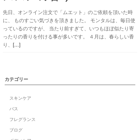
レ
ユ
先日、オンライン注文で「ムエット」のご依頼を頂いた時
イ
に、 ものすごい気づきを頂きました。 モンタルは、毎日使
ル
っているのですが、 当たり前すぎて、いつもほぼ似たり寄
の
ったりの香りを付ける事が多いです。 ４月は、春らしい香
オ
続
り、
[…]
ー
き
ル
を
イ
読
ン
む
カテゴリー
ワ
モ
ン
ン
スキンケア
美
タ
容
バス
ル
オ
2021
フレグランス
イ
年
ブログ
ル
４