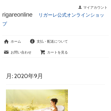
マイアカウント
コ
rigareonline
リガーレ公式オンラインショッ
ン
テ
プ
ン
ツ
へ
ホーム
支払・配送について
ス
キ
お問い合わせ
カートを見る
ッ
プ
月:
2020年9月