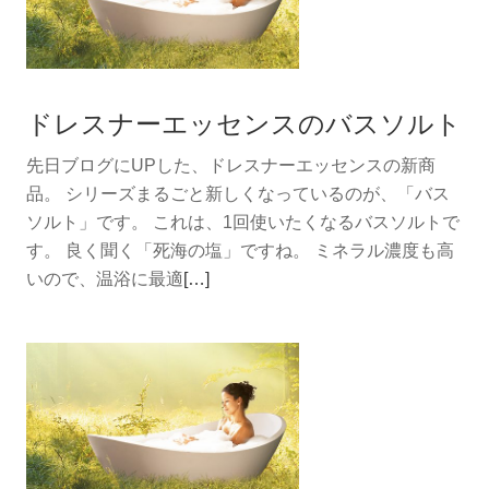
ドレスナーエッセンスのバスソルト
先日ブログにUPした、ドレスナーエッセンスの新商
品。 シリーズまるごと新しくなっているのが、「バス
ソルト」です。 これは、1回使いたくなるバスソルトで
す。 良く聞く「死海の塩」ですね。 ミネラル濃度も高
続
いので、温浴に最適
[…]
き
を
読
む
ド
レ
ス