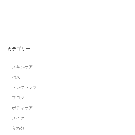
を
読
む
フ
ァ
ブ
カテゴリー
リ
ッ
スキンケア
ク
ア
バス
ロ
フレグランス
マ
ブログ
ウ
ォ
ボディケア
ー
メイク
タ
入浴剤
ー