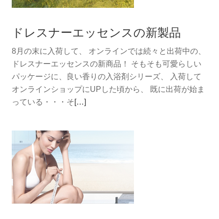
ナ
ー
ドレスナーエッセンスの新製品
エ
ッ
8月の末に入荷して、 オンラインでは続々と出荷中の、
セ
ドレスナーエッセンスの新商品！ そもそも可愛らしい
ン
パッケージに、良い香りの入浴剤シリーズ、 入荷して
ス
オンラインショップにUPした頃から、 既に出荷が始ま
の
続
っている・・・そ
[…]
バ
き
ス
を
ソ
読
ル
む
ト
ド
レ
ス
ナ
ー