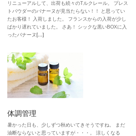
リニューアルして、出荷も続々のTルクレール。 プレス
イ
トパウダーのバナーヌが見当たらない！！ と思ってい
ト
たお客様！ 入荷しました。 フランスからの入荷が少し
ケ
ばかり遅れていました。 さあ！ シックな黒いBOXに入
ア
続
ったバナーヌ
[…]
き
を
読
む
バ
ナ
ー
ヌ
入
体調管理
荷
し
暑かった日も、少しずつ秋めいてきそうですね。 まだ
ま
油断ならないと思っていますが・・・。 涼しくなる