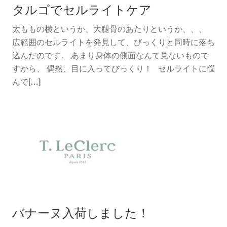
タルゴでセルライトケア
エ
ッ
太ももの横というか、大腿骨のあたりというか、、、
セ
広範囲のセルライトを発見して、びっくりと同時に落ち
ン
込んだのです。 あまり身体の側面なんて見ないもので
ス
すから、 偶然、目に入ってびっくり！ セルライトに悩
の
続
んで
[…]
新
き
製
を
品
読
む
タ
ル
ゴ
で
セ
バナーヌ入荷しました！
ル
ラ