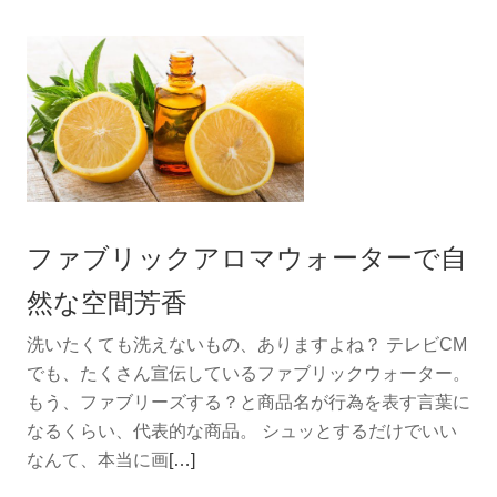
を
読
む
モ
ン
タ
ル
９
ファブリックアロマウォーターで自
月
オ
然な空間芳香
ス
洗いたくても洗えないもの、ありますよね？ テレビCM
ス
でも、たくさん宣伝しているファブリックウォーター。
メ
もう、ファブリーズする？と商品名が行為を表す言葉に
の
なるくらい、代表的な商品。 シュッとするだけでいい
香
続
なんて、本当に画
[…]
り
き