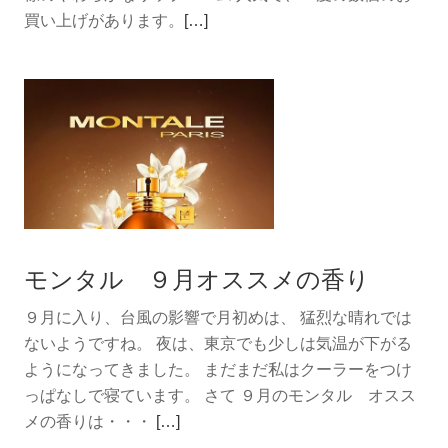
続
買い上げがあります。
[…]
き
を
読
む
ハ
ー
ロ
ウ
バ
モンタル ９月オススメの香り
ー
ム
９月に入り、台風の影響で月初めは、 猛烈な晴れでは
で
ないようですね。 夜は、東京でも少しは気温が下がる
潤
ようになってきました。 まだまだ私はクーラーをつけ
い
っぱなしで寝ています。 さて ９月のモンタル オスス
を
続
メの香りは・・・
[…]
き