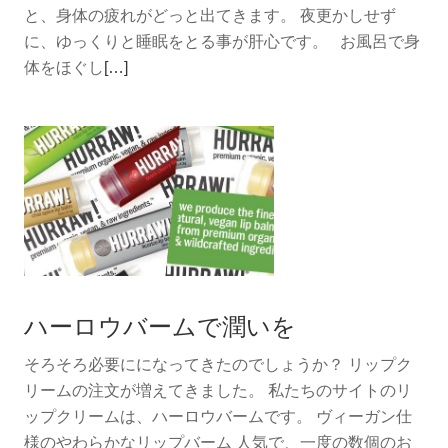
し
と、身体の疲れがどっと出てきます。 夜更かしせず
た！
に、ゆっくりと睡眠をとる事が肝心です。 お風呂で身
続
体をほぐし
[…]
き
を
読
む
体
調
管
理
ハーロウバームで潤いを
そろそろ必要にになってきたのでしょうか？ リップク
リームの注文が増えてきました。 私たちのサイトのリ
ップクリームは、ハーロウバームです。 ヴィーガン仕
様のやわらかなリップバーム 人気で、一度の数個のお